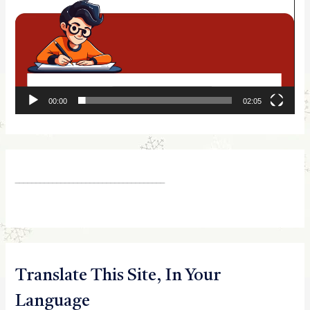
y
e
r
00:00
02:05
____________________________________
Translate This Site, In Your
Language