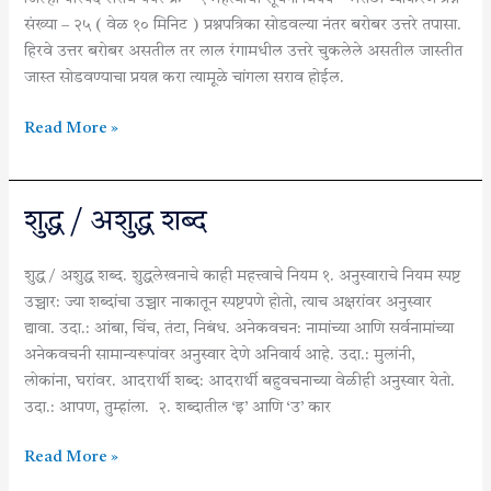
३९
संख्या – २५ ( वेळ १० मिनिट ) प्रश्नपत्रिका सोडवल्या नंतर बरोबर उत्तरे तपासा.
हिरवे उत्तर बरोबर असतील तर लाल रंगामधील उत्तरे चुकलेले असतील जास्तीत
जास्त सोडवण्याचा प्रयत्न करा त्यामूळे चांगला सराव होईल.
Read More »
शुद्ध
शुद्ध / अशुद्ध शब्द
/
अशुद्ध
शुद्ध / अशुद्ध शब्द. शुद्धलेखनाचे काही महत्त्वाचे नियम १. अनुस्वाराचे नियम स्पष्ट
शब्द
उच्चार: ज्या शब्दांचा उच्चार नाकातून स्पष्टपणे होतो, त्याच अक्षरांवर अनुस्वार
द्यावा. उदा.: आंबा, चिंच, तंटा, निबंध. अनेकवचन: नामांच्या आणि सर्वनामांच्या
अनेकवचनी सामान्यरूपांवर अनुस्वार देणे अनिवार्य आहे. उदा.: मुलांनी,
लोकांना, घरांवर. आदरार्थी शब्द: आदरार्थी बहुवचनाच्या वेळीही अनुस्वार येतो.
उदा.: आपण, तुम्हांला. २. शब्दातील ‘इ’ आणि ‘उ’ कार
Read More »