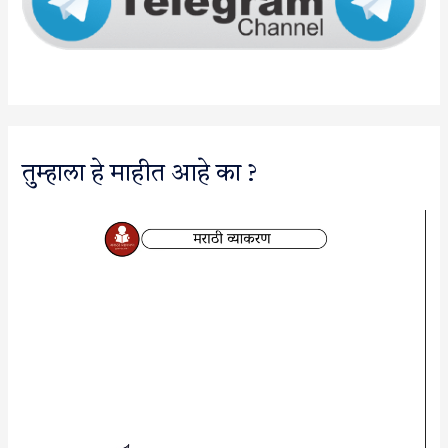
तुम्हाला हे माहीत आहे का ?
V
i
d
e
o
P
l
a