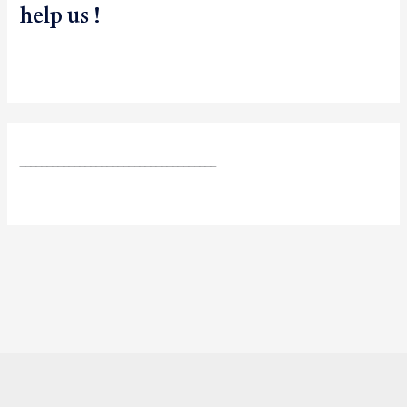
help us !
____________________________________