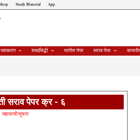
Shop
Study Material
App
ण
 व्याकरण
शब्दसिद्धी
मागील पेपर
सराव पेपर
वाचनी
ी सराव पेपर क्र - ६
महत्वाची सूचना