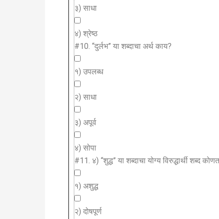
३) साधा
४) श्रेष्ठ
#10.
“दुर्लभ” या शब्दाचा अर्थ काय?
१) उपलब्ध
२) साधा
३) अपूर्व
४) सोपा
#11.
४) “शुद्ध” या शब्दाचा योग्य विरुद्धार्थी शब्द कोण
१) अशुद्ध
२) दोषपूर्ण