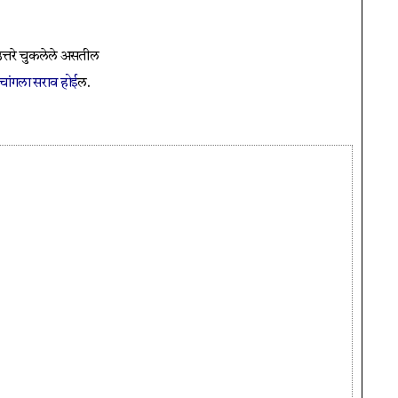
त्तरे चुकलेले असतील
े चांगला सराव होई
ल.