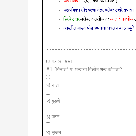
प्रश्न संख्या
– १५ ( वेळ ०५ मिनिट )
प्रश्नपत्रिका सोडवल्या नंतर बरोबर उत्तरे तपासा
.
हिरवे उत्तर
बरोबर असतील तर
लाल रंगामधील
उ
जास्तीत जास्त सोडवण्याचा प्रयत्न करा त्यामूळ
QUIZ START
#1.
“विनाश” या शब्दाचा विलोम शब्द कोणता?
१) नाश
२) बुडणे
३) पतन
४) सृजन