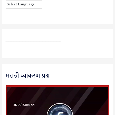
____________________________________
मराठी व्याकरण प्रश्न
V
i
d
e