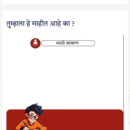
तुम्हाला हे माहीत आहे का ?
V
i
d
e
o
P
l
a
y
e
r