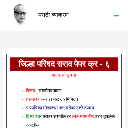
Skip
to
मराठी व्याकरण
content
जिल्हा परिषद सराव पेपर क्र - ६
महत्वाची सूचना
विषय
– मराठी व्याकरण
प्रश्न संख्या
– १५ ( वेळ ०५ मिनिट )
प्रश्नपत्रिका सोडवल्या नंतर बरोबर उत्तरे तपासा
.
हिरवे उत्तर
बरोबर असतील तर
लाल रंगामधील
उत्तरे चुकलेले
असतील