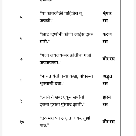
एवढ्या.”
“या कातरवेळी पाहिजेस तू
शृंगार
५
जवळी.”
रस
“आई म्हणोनी कोणी आईस हाक
करुण
६
मारी.”
रस
“गर्जा जयजयकार क्रांतीचा गर्जा
७
वीर रस
जयजयकार.”
“नाचत येती पऱ्या कशा, पांघरूनी
अद्भुत
८
धुक्याची दशा.”
रस
“त्याचे ते शब्द ऐकून सर्वांची
हास्य
९
हसता हसता पुरेवाट झाली.”
रस
“उठ मराठ्या उठ, ताठ कर तुझी
१०
वीर रस
पाठ.”