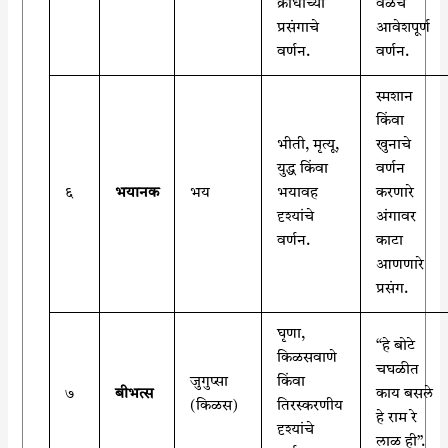
क्रोधाच्या
वेळचे
प्रसंगाचे
आवेशपूर्ण
वर्णन.
वर्णन.
स्मशान
किंवा
भीती, मृत्यू,
खुनाचे
युद्ध किंवा
वर्णन
६
भयानक
भय
भयावह
करणारे
दृश्यांचे
अंगावर
वर्णन.
काटा
आणणारे
प्रसंग.
घृणा,
“हे बोटे
किळसवाणे
चघळीत
जुगुप्सा
किंवा
७
बीभत्स
काय बसले
(किळस)
तिरस्करणीय
हे राम रे
दृश्यांचे
लाळ ही”.