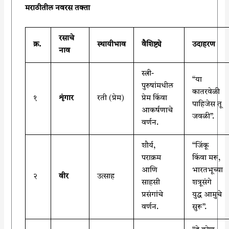
मराठीतील नवरस तक्ता
रसाचे
क्र.
स्थायीभाव
वैशिष्ट्ये
उदाहरण
नाव
स्त्री-
“या
पुरुषांमधील
कातरवेळी
१
शृंगार
रती (प्रेम)
प्रेम किंवा
पाहिजेस तू
आकर्षणाचे
जवळी”.
वर्णन.
शौर्य,
“जिंकू
पराक्रम
किंवा मरू,
आणि
भारतभूच्या
२
वीर
उत्साह
साहसी
शत्रूसंगे
प्रसंगांचे
युद्ध आमुचे
वर्णन.
सुरू”.