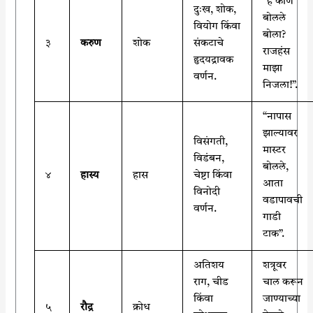
“हे कोण
दुःख, शोक,
बोलले
वियोग किंवा
बोला?
३
करुण
शोक
संकटाचे
राजहंस
हृदयद्रावक
माझा
वर्णन.
निजला!”.
“नापास
झाल्यावर
विसंगती,
मास्टर
विडंबन,
बोलले,
४
हास्य
हास
चेष्टा किंवा
आता
विनोदी
वडापावची
वर्णन.
गाडी
टाक”.
अतिशय
शत्रूवर
राग, चीड
चाल करून
किंवा
जाण्याच्या
५
रौद्र
क्रोध