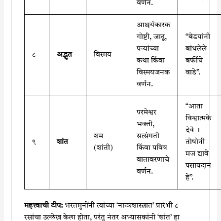
वर्णन.
आश्चर्यकारक
गोष्टी, जादू,
“बेडयांनी
पऱ्यांच्या
बांधलेले
८
अद्भुत
विस्मय
कथा किंवा
बर्फीचे
विस्मयजनक
वाडे”.
वर्णन.
“आता
परमेश्वर
विश्वात्मके
भक्ती,
देवे ।
शम
सत्संगती
९
शांत
तोषोनी
(शांती)
किंवा पवित्र
मज द्यावे
वातावरणाचे
पसायदान
वर्णन.
हे”.
महत्त्वाची टीप:
भरतमुनींनी त्यांच्या ‘नाट्यशास्त्रात’ प्रारंभी ८
रसांचा उल्लेख केला होता, परंतु नंतर अभ्यासकांनी ‘शांत’ हा