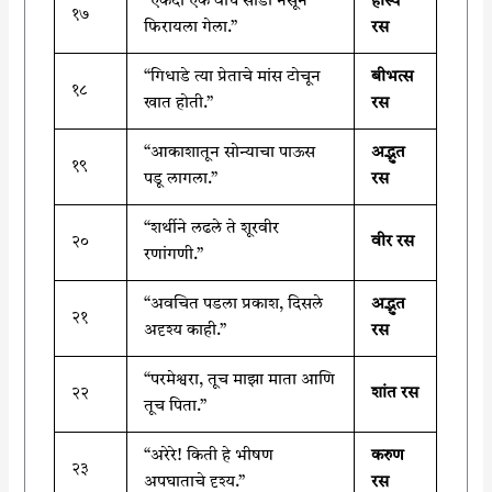
“एकदा एक वाघ साडी नेसून
हास्य
१७
फिरायला गेला.”
रस
“गिधाडे त्या प्रेताचे मांस टोचून
बीभत्स
१८
खात होती.”
रस
“आकाशातून सोन्याचा पाऊस
अद्भुत
१९
पडू लागला.”
रस
“शर्थीने लढले ते शूरवीर
२०
वीर रस
रणांगणी.”
“अवचित पडला प्रकाश, दिसले
अद्भुत
२१
अदृश्य काही.”
रस
“परमेश्वरा, तूच माझा माता आणि
२२
शांत रस
तूच पिता.”
“अरेरे! किती हे भीषण
करुण
२३
अपघाताचे दृश्य.”
रस