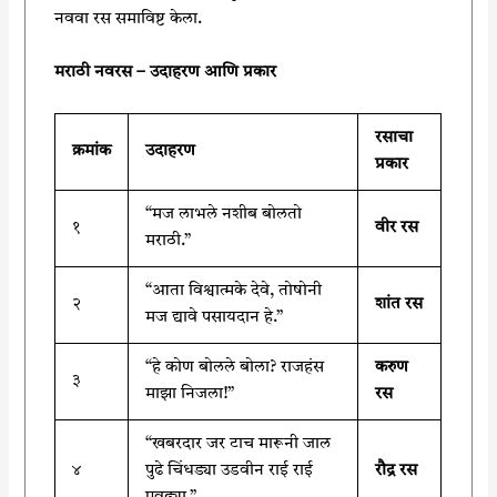
नववा रस समाविष्ट केला.
मराठी नवरस – उदाहरण आणि प्रकार
रसाचा
क्रमांक
उदाहरण
प्रकार
“मज लाभले नशीब बोलतो
१
वीर रस
मराठी.”
“आता विश्वात्मके देवे, तोषोनी
२
शांत रस
मज द्यावे पसायदान हे.”
“हे कोण बोलले बोला? राजहंस
करुण
३
माझा निजला!”
रस
“खबरदार जर टाच मारूनी जाल
४
पुढे चिंधड्या उडवीन राई राई
रौद्र रस