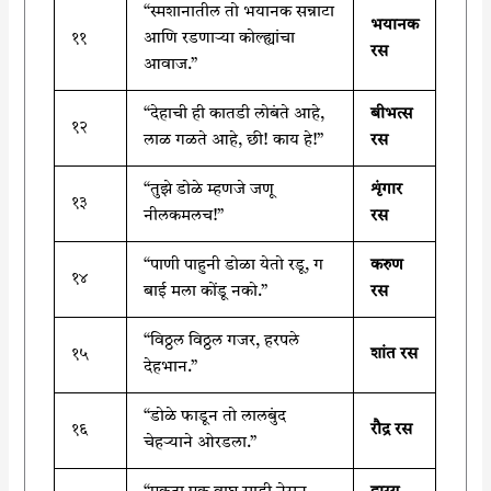
“स्मशानातील तो भयानक सन्नाटा
भयानक
११
आणि रडणाऱ्या कोल्ह्यांचा
रस
आवाज.”
“देहाची ही कातडी लोबंते आहे,
बीभत्स
१२
लाळ गळते आहे, छी! काय हे!”
रस
“तुझे डोळे म्हणजे जणू
शृंगार
१३
नीलकमलच!”
रस
“पाणी पाहुनी डोळा येतो रडू, ग
करुण
१४
बाई मला कोंडू नको.”
रस
“विठ्ठल विठ्ठल गजर, हरपले
१५
शांत रस
देहभान.”
“डोळे फाडून तो लालबुंद
१६
रौद्र रस
चेहऱ्याने ओरडला.”