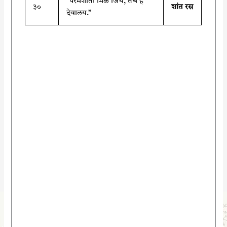
“परमशांती मिळे जिथे, तेच हे
३०
शांत रस
देवालय.”