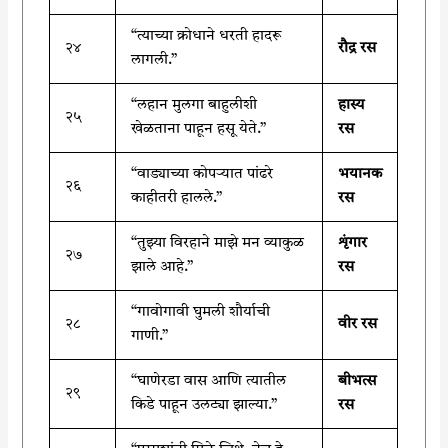
“त्याच्या क्रोधाने धरती हादरू
२४
रौद्र रस
लागली.”
“लहान मुलगा बाहुलीशी
हास्य
२५
खेळताना पाहून हसू येते.”
रस
“वाड्याच्या कोपऱ्यात पांढरे
भयानक
२६
काहीतरी हालले.”
रस
“तुझ्या विरहाने माझे मन व्याकुळ
शृंगार
२७
झाले आहे.”
रस
“गावोगावी घुमली शौर्याची
२८
वीर रस
गाणी.”
“घाणेरडा वास आणि त्यातील
बीभत्स
२९
किडे पाहून उलट्या झाल्या.”
रस