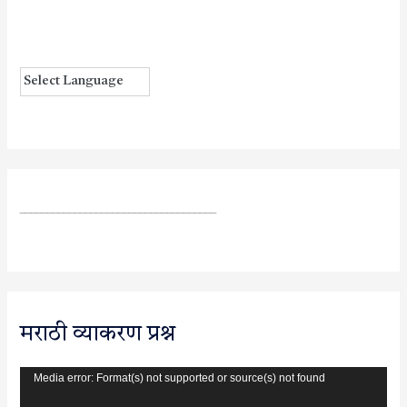
____________________________________
मराठी व्याकरण प्रश्न
Media error: Format(s) not supported or source(s) not found
V
i