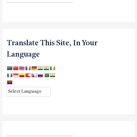
____________________________________
Translate This Site, In Your
Language
____________________________________