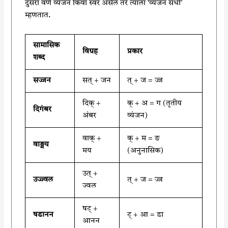
दुसरा वर्ण व्यंजन किंवा स्वर असेल तर त्याला ‘व्यंजन संधी’
म्हणतात.
सामासिक
विग्रह
प्रकार
शब्द
सज्जन
सत् + जन
त् + ज = ज्ज
दिक् +
क् + अ = ग (तृतीय
दिगंबर
अंबर
व्यंजन)
वाक् +
क् + म = ङ
वाङ्मय
मय
(अनुनासिक)
उत् +
उज्ज्वल
त् + ज = ज्ज
ज्वल
षट् +
षडानन
ट् + आ = डा
आनन