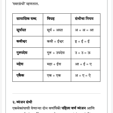
‘स्वरसंधी’ म्हणतात.
सामासिक शब्द
विग्रह
संधीचा नियम
सूर्यास्त
सूर्य + अस्त
अ + अ = आ
कवीश्वर
कवी + ईश्वर
इ + ई = ई
गुरुपदेश
गुरू + उपदेश
उ + उ = ऊ
महेश
महा + ईश
आ + ई = ए
एकैक
एक + एक
अ + ए = ऐ
२. व्यंजन संधी
एकमेकांपाशी येणाऱ्या दोन वर्णांपैकी
पहिला वर्ण व्यंजन
आणि