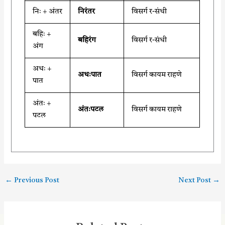
निः + अंतर
निरंतर
विसर्ग र-संधी
बहिः +
बहिरंग
विसर्ग र-संधी
अंग
अधः +
अधःपात
विसर्ग कायम राहणे
पात
अंतः +
अंतःपटल
विसर्ग कायम राहणे
पटल
←
Previous Post
Next Post
→